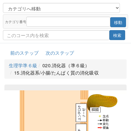
カテゴリ番号
移動
検索
前のステップ
次のステップ
生理学準６級
020.消化器（準６級）
15.消化器系/小腸/たんぱく質の消化吸収