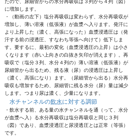
たので、尿細管からの水分再吸収は３列から４列（図）
に増加します。
・（動画の左下）塩分再吸収は変わらず、水分再吸収が
増加し、薄い溶液（低張液）が血漿へ入ります。発汗に
より上昇した（濃く、高張になった）血漿浸透圧は（発
汗する前の浸透圧、すなわち等張へ向けて）低下しま
す。要するに、最初の変化（血漿浸透圧の上昇）は小さ
くなります（赤い上向きの白抜き矢印が消えます）。再
吸収で（塩分３列、水分４列の）薄い溶液（低張液）が
尿細管から出るため、残る液（尿）の浸透圧は上昇し
（濃く、高張になり）ます。（尿細管から出る）水分再
吸収も増加するため、尿細管に残る水分（尿）量は減少
します。つまり尿は濃く、少量になります。
水チャンネルの
飲水
に対する調節
・飲水する前、ある量の水チャンネルを通（って、水分
が血漿へ入）る水分再吸収は塩分再吸収と同じ３列
（図）であり、血漿浸透圧と尿浸透圧とは正常（等張）
です。