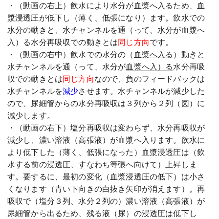
・（動画の右上）飲水により水分が血漿へ入るため、血
漿浸透圧が低下し（薄く、低張になり）ます。飲水での
水分の動きと、水チャンネルを通（って、水分が血漿へ
入）る水分再吸収での動きとは
同じ方向
です。
・（動画の右中）飲水での水分の（
血漿へ入る
）動きと
水チャンネルを通（って、水分が
血漿へ入）る
水分再吸
収での動きとは
同じ方向
なので、負のフィードバックは
水チャンネルを
減少
させます。水チャンネルが減少した
ので、尿細管からの水分再吸収は３列から２列（図）に
減少します。
・（動画の右下）塩分再吸収は変わらず、水分再吸収が
減少し、濃い溶液（高張液）が血漿へ入ります。飲水に
より低下した（薄く、低張になった）血漿浸透圧は（飲
水する前の浸透圧、すなわち等張へ向けて）上昇しま
す。要するに、最初の変化（血漿浸透圧の低下）は小さ
くなります（青い下向きの白抜き矢印が消えます）。再
吸収で（塩分３列、水分２列の）濃い溶液（高張液）が
尿細管から出るため、残る液（尿）の浸透圧は低下し