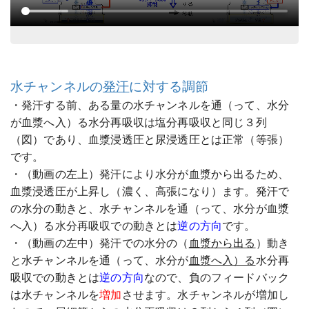
水チャンネルの
発汗
に対する調節
・発汗する前、ある量の水チャンネルを通（って、水分
が血漿へ入）る水分再吸収は塩分再吸収と同じ３列
（図）であり、血漿浸透圧と尿浸透圧とは正常（等張）
です。
・（動画の左上）発汗により水分が血漿から出るため、
血漿浸透圧が上昇し（濃く、高張になり）ます。発汗で
の水分の動きと、水チャンネルを通（って、水分が血漿
へ入）る水分再吸収での動きとは
逆の方向
です。
・（動画の左中）発汗での水分の（
血漿から出る
）動き
と水チャンネルを通（って、水分が
血漿へ入）る
水分再
吸収での動きとは
逆の方向
なので、負のフィードバック
は水チャンネルを
増加
させます。水チャンネルが増加し