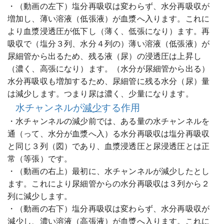
・（動画の左下）塩分再吸収は変わらず、水分再吸収が
増加し、薄い溶液（低張液）が血漿へ入ります。これに
より血漿浸透圧が低下し（薄く、低張になり）ます。再
吸収で（塩分３列、水分４列の）薄い溶液（低張液）が
尿細管から出るため、残る液（尿）の浸透圧は上昇し
（濃く、高張になり）ます。（水分が尿細管から出る）
水分再吸収も増加するため、尿細管に残る水分（尿）量
は減少します。つまり尿は濃く、少量になります。
水チャンネルが
減少
する作用
・水チャンネルの減少前では、ある量の水チャンネルを
通（って、水分が血漿へ入）る水分再吸収は塩分再吸収
と同じ３列（図）であり、血漿浸透圧と尿浸透圧とは正
常（等張）です。
・（動画の右上）最初に、水チャンネルが減少したとし
ます。これにより尿細管からの水分再吸収は３列から２
列に減少します。
・（動画の右下）塩分再吸収は変わらず、水分再吸収が
減少し、濃い溶液（高張液）が血漿へ入ります。これに