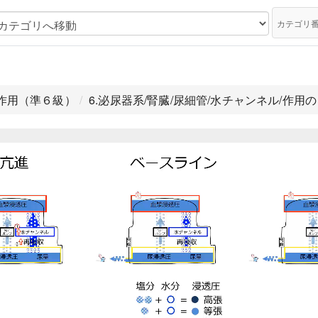
カテゴリ
の作用（準６級）
6.泌尿器系/腎臓/尿細管/水チャンネル/作用