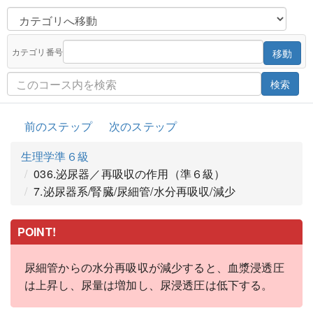
カテゴリ番号
移動
検索
前のステップ
次のステップ
生理学準６級
036.泌尿器／再吸収の作用（準６級）
7.泌尿器系/腎臓/尿細管/水分再吸収/減少
POINT!
尿細管からの水分再吸収が減少すると、血漿浸透圧
は上昇し、尿量は増加し、尿浸透圧は低下する。