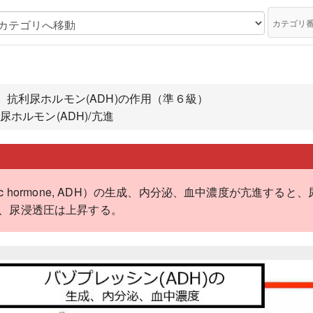
カテゴリ
、抗利尿ホルモン(ADH)の作用（準６級）
ホルモン(ADH)/亢進
retic hormone, ADH）の生成、内分泌、血中濃度が亢進
、尿浸透圧は上昇する。