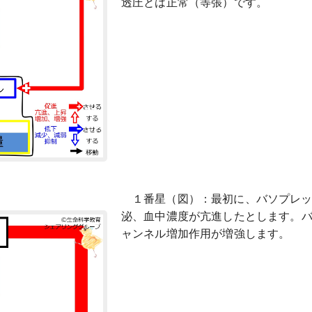
透圧とは正常（等張）です。
１番星（図）：最初に、バソプレッ
泌、血中濃度が亢進したとします。バ
ャンネル増加作用が増強します。