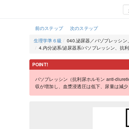
前のステップ
次のステップ
生理学準６級
040.泌尿器／バゾプレッシン
4.内分泌系/泌尿器系/バソプレッシン、抗利尿
POINT!
バソプレッシン（抗利尿ホルモン anti-diu
収が増加し、血漿浸透圧は低下、尿量は減少