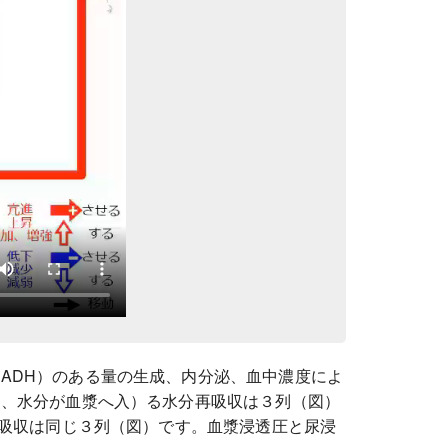
ADH）のある量の生成、内分泌、血中濃度によ
て、水分が血漿へ入）る水分再吸収は３列（図）
吸収は同じ３列（図）です。血漿浸透圧と尿浸