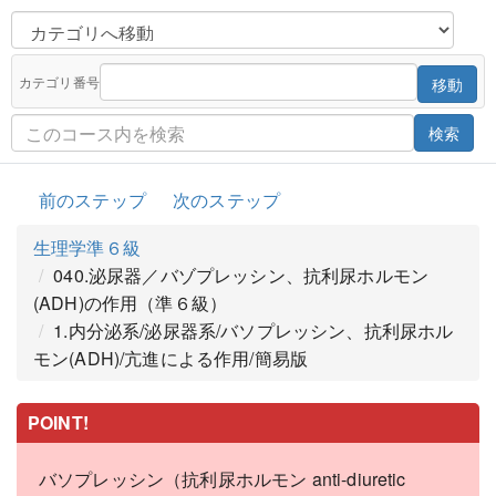
カテゴリ番号
移動
検索
前のステップ
次のステップ
生理学準６級
040.泌尿器／バゾプレッシン、抗利尿ホルモン
(ADH)の作用（準６級）
1.内分泌系/泌尿器系/バソプレッシン、抗利尿ホル
モン(ADH)/亢進による作用/簡易版
POINT!
バソプレッシン（抗利尿ホルモン anti-diuretic