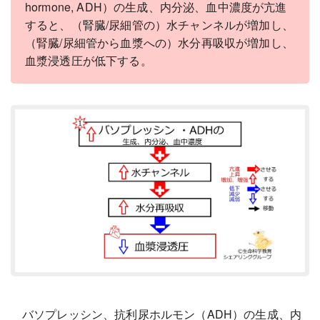
hormone, ADH）の生成、内分泌、血中濃度が亢進
すると、（腎臓/尿細管の）水チャンネルが増加し、
（腎臓/尿細管から血漿への）水分再吸収が増加し、
血漿浸透圧が低下する。
バソプレッシン、抗利尿ホルモン（ADH）の生成、内