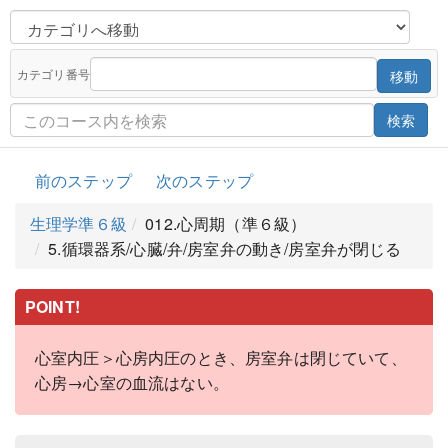
カテゴリ番号
移動
検索
前のステップ
次のステップ
生理学準６級
012.心周期（準６級）
5.循環器系/心臓/弁/房室弁の動き/房室弁が閉じる
POINT!
心室内圧＞心房内圧のとき、房室弁は閉じていて、
心房→心室の血流はない。