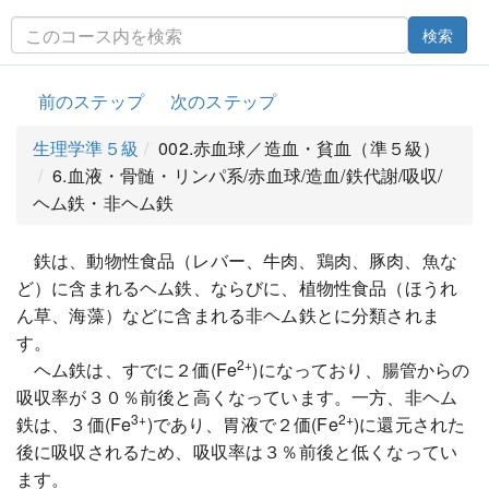
検索
前のステップ
次のステップ
生理学準５級
002.赤血球／造血・貧血（準５級）
6.血液・骨髄・リンパ系/赤血球/造血/鉄代謝/吸収/
ヘム鉄・非ヘム鉄
鉄は、動物性食品（レバー、牛肉、鶏肉、豚肉、魚な
ど）に含まれるヘム鉄、ならびに、植物性食品（ほうれ
ん草、海藻）などに含まれる非ヘム鉄とに分類されま
す。
2+
ヘム鉄は、すでに２価(Fe
)になっており、腸管からの
吸収率が３０％前後と高くなっています。一方、非ヘム
3+
2+
鉄は、３価(Fe
)であり、胃液で２価(Fe
)に還元された
後に吸収されるため、吸収率は３％前後と低くなってい
ます。