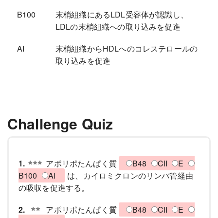
B100
末梢組織にあるLDL受容体が認識し、
LDLの末梢組織への取り込みを促進
AI
末梢組織からHDLへのコレステロールの
取り込みを促進
Challenge Quiz
1.
アポリポたんぱく質
B48
CII
E
B100
AI
は、カイロミクロンのリンパ管経由
の吸収を促進する。
2.
アポリポたんぱく質
B48
CII
E