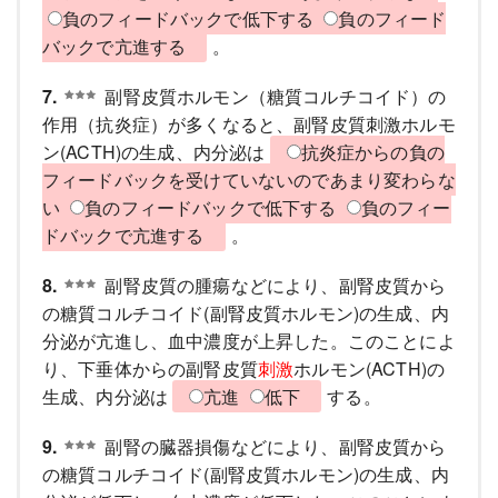
負のフィードバックで低下する
負のフィード
バックで亢進する
。
7.
副腎皮質ホルモン（糖質コルチコイド）の
作用（抗炎症）が多くなると、副腎皮質刺激ホルモ
ン(ACTH)の生成、内分泌は
抗炎症からの負の
フィードバックを受けていないのであまり変わらな
い
負のフィードバックで低下する
負のフィー
ドバックで亢進する
。
8.
副腎皮質の腫瘍などにより、副腎皮質から
の糖質コルチコイド(副腎皮質ホルモン)の生成、内
分泌が亢進し、血中濃度が上昇した。このことによ
り、下垂体からの副腎皮質
刺激
ホルモン(ACTH)の
生成、内分泌は
亢進
低下
する。
9.
副腎の臓器損傷などにより、副腎皮質から
の糖質コルチコイド(副腎皮質ホルモン)の生成、内