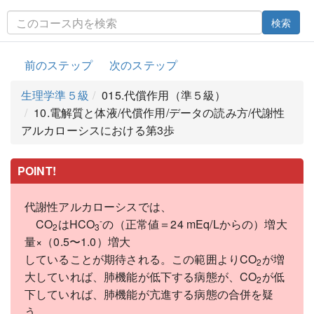
検索
前のステップ
次のステップ
生理学準５級
015.代償作用（準５級）
10.電解質と体液/代償作用/データの読み方/代謝性
アルカローシスにおける第3歩
POINT!
代謝性アルカローシスでは、
-
CO
はHCO
の（正常値＝24 mEq/Lからの）増大
2
3
量×（0.5〜1.0）増大
していることが期待される。この範囲よりCO
が増
2
大していれば、肺機能が低下する病態が、CO
が低
2
下していれば、肺機能が亢進する病態の合併を疑
う。