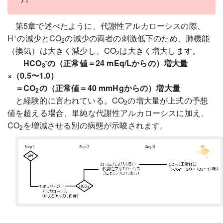
第5章で述べたように、代謝性アルカローシスの際、
+
H
の減少とCO
の減少の両者の刺激低下のため、肺機能
2
（換気）は大きく減少し、CO
は大きく増大します。
2
-
HCO
の（正常値＝24 mEq/Lからの）増大量
3
×（0.5〜1.0）
＝CO
の（正常値＝40 mmHgからの）増大量
2
と経験的に言われている。CO
の増大量が上式の予想
2
値を超える場合、単純な代謝性アルカローシスに加え、
CO
を増減させる別の病態が示唆されます。
2