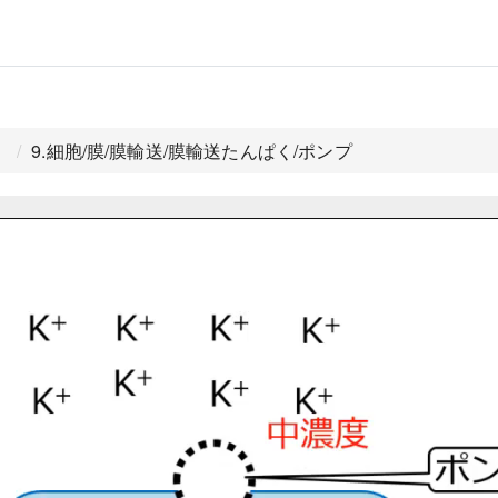
）
9.細胞/膜/膜輸送/膜輸送たんぱく/ポンプ