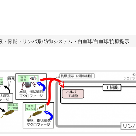
血液・骨髄・リンパ系/防御システム・白血球/白血球/抗原提示