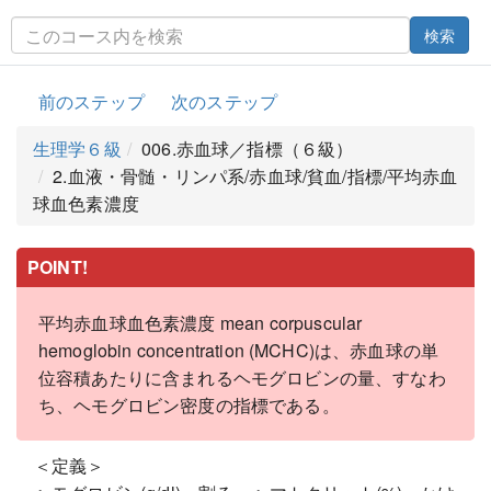
検索
前のステップ
次のステップ
生理学６級
006.赤血球／指標（６級）
2.血液・骨髄・リンパ系/赤血球/貧血/指標/平均赤血
球血色素濃度
POINT!
平均赤血球血色素濃度 mean corpuscular
hemoglobin concentration (MCHC)は、赤血球の単
位容積あたりに含まれるヘモグロビンの量、すなわ
ち、ヘモグロビン密度の指標である。
＜定義＞