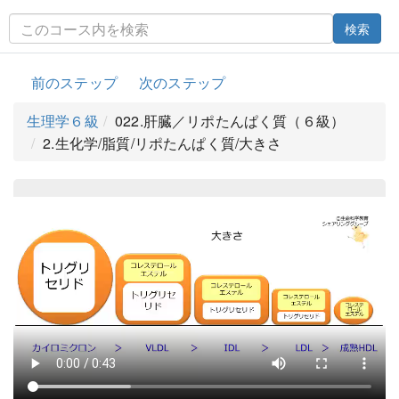
検索
前のステップ
次のステップ
生理学６級
022.肝臓／リポたんぱく質（６級）
2.生化学/脂質/リポたんぱく質/大きさ