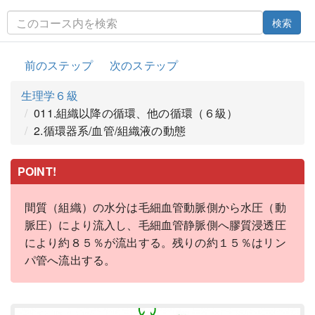
検索
前のステップ
次のステップ
生理学６級
011.組織以降の循環、他の循環（６級）
2.循環器系/血管/組織液の動態
POINT!
間質（組織）の水分は毛細血管動脈側から水圧（動
脈圧）により流入し、毛細血管静脈側へ膠質浸透圧
により約８５％が流出する。残りの約１５％はリン
パ管へ流出する。