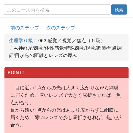
検索
前のステップ
次のステップ
生理学６級
052.感覚／視覚／焦点（６級）
4.神経系/感覚/体性感覚/特殊感覚/視覚/調節/焦点調
節/目からの距離とレンズの厚み
POINT!
目に近い1点からの光は大きく広がりながら網膜
に届くため、厚いレンズで大きく屈折させれば、焦
点が合う。
目から遠い1点からの光はあまり広がらずに網膜に
届くため、薄いレンズで少し屈折させれば、焦点が
合う。