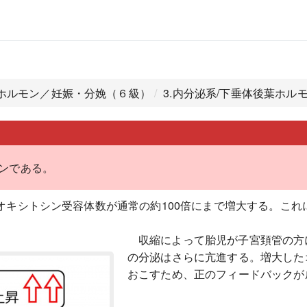
性ホルモン／妊娠・分娩（６級）
3.内分泌系/下垂体後葉ホル
ンである。
オキシトシン受容体数が通常の約100倍にまで増大する。これ
収縮によって胎児が子宮頚管の方
の分泌はさらに亢進する。増大した
おこすため、正のフィードバックが