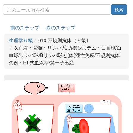
検索
前のステップ
次のステップ
生理学６級
010.不規則抗体（６級）
3.血液・骨髄・リンパ系/防御システム・白血球/白
血球/リンパ球/Bリンパ球と(体)液性免疫/不規則抗体
の例：Rh式血液型/第一子出産