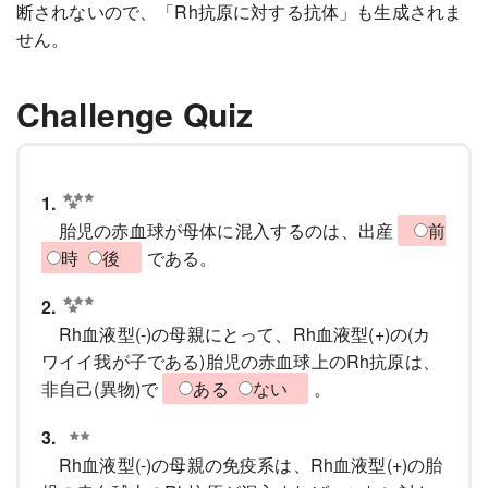
断されないので、「Rh抗原に対する抗体」も生成されま
せん。
Challenge Quiz
1.
胎児の赤血球が母体に混入するのは、出産
前
時
後
である。
2.
Rh血液型(-)の母親にとって、Rh血液型(+)の(カ
ワイイ我が子である)胎児の赤血球上のRh抗原は、
非自己(異物)で
ある
ない
。
3.
Rh血液型(-)の母親の免疫系は、Rh血液型(+)の胎