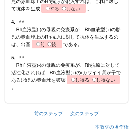
児の赤血球上のRh抗原が混入すれば、これに対し
て抗体を生成
する
しない
。
4.
Rh血液型(-)の母親の免疫系が、Rh血液型(+)の胎
児の赤血球上のRh抗原に対して抗体を生成するの
は、出産
前
後
である。
5.
Rh血液型(-)の母親の免疫系が、Rh抗原に対して
活性化されれば、Rh血液型(+)の(カワイイ我が子で
ある)胎児の赤血球を破壊
し得る
し得ない
。
前のステップ
次のステップ
本教材の著作権