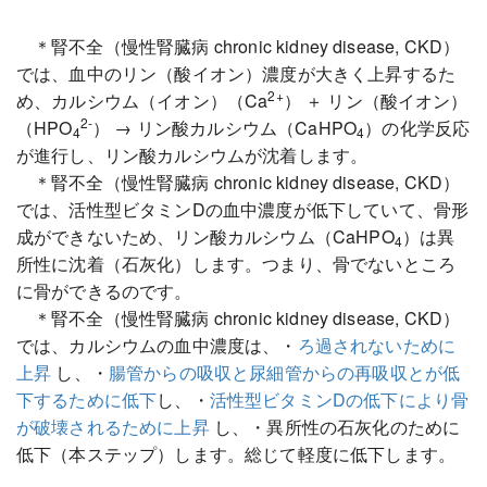
＊腎不全（慢性腎臓病 chronic kidney disease, CKD）
では、血中のリン（酸イオン）濃度が大きく上昇するた
2+
め、カルシウム（イオン）（Ca
） ＋ リン（酸イオン）
2-
（HPO
） → リン酸カルシウム（CaHPO
）の化学反応
4
4
が進行し、リン酸カルシウムが沈着します。
＊腎不全（慢性腎臓病 chronic kidney disease, CKD）
では、活性型ビタミンDの血中濃度が低下していて、骨形
成ができないため、リン酸カルシウム（CaHPO
）は異
4
所性に沈着（石灰化）します。つまり、骨でないところ
に骨ができるのです。
＊腎不全（慢性腎臓病 chronic kidney disease, CKD）
では、カルシウムの血中濃度は、・
ろ過されないために
上昇
し、・
腸管からの吸収と尿細管からの再吸収とが低
下するために低下
し、・
活性型ビタミンDの低下により骨
が破壊されるために上昇
し、・異所性の石灰化のために
低下（本ステップ）します。総じて軽度に低下します。