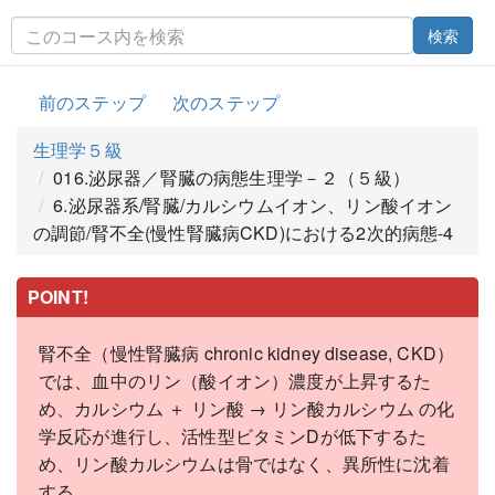
検索
前のステップ
次のステップ
生理学５級
016.泌尿器／腎臓の病態生理学－２（５級）
6.泌尿器系/腎臓/カルシウムイオン、リン酸イオン
の調節/腎不全(慢性腎臓病CKD)における2次的病態-4
POINT!
腎不全（慢性腎臓病 chronic kidney disease, CKD）
では、血中のリン（酸イオン）濃度が上昇するた
め、カルシウム ＋ リン酸 → リン酸カルシウム の化
学反応が進行し、活性型ビタミンDが低下するた
め、リン酸カルシウムは骨ではなく、異所性に沈着
する。