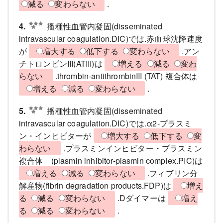
減る
変わらない
.
4.
播種性血管内凝固(disseminated
intravascular coagulation.DIC)では.赤血球沈降速度
が
増大する
低下する
変わらない
.アン
チトロンビンIII(ATIII)は
増える
減る
変わ
らない
.thrombin-antithrombinIII (TAT) 複合体は
増える
減る
変わらない
.
5.
播種性血管内凝固(disseminated
intravascular coagulation.DIC)では.α2-プラスミ
ン・インヒビターが
増大する
低下する
変
わらない
.プラスミンインヒビター・プラスミン
複合体 (plasmin inhibitor-plasmin complex.PIC)は
増える
減る
変わらない
.フィブリン分
解産物(fibrin degradation products.FDP)は
増え
る
減る
変わらない
.Dダイマーは
増え
る
減る
変わらない
.