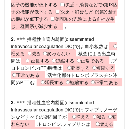
因子の機能が低下する
(欠乏・消費などで)第IX因
子の機能が低下する
(欠乏・消費などで)第X因子
の機能が低下する
凝固系の亢進による血栓が生
じ、凝固系が減少する
。
2.
播種性血管内凝固(disseminated
intravascular coagulation.DIC)では.血小板数は
増える
減る
変わらない
.検査による出血時
間は
延長する
短縮する
正常である
.プ
ロトロンビン(PT)時間は
延長する
短縮する
正常である
.活性化部分トロンボプラスチン時
間(APTT)は
延長する
短縮する
正常である
.
3.
播種性血管内凝固(disseminated
intravascular coagulation.DIC)では.フィブリノーゲ
ンなどすべての凝固因子が
増える
減る
変
わらない
.トロンビン.フィブリンは
増える