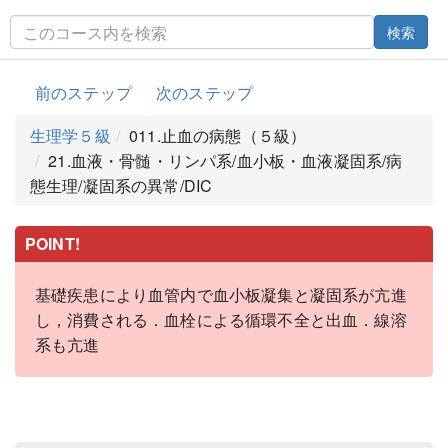
検索
前のステップ
次のステップ
生理学５級
011.止血の病態（５級）
21.血液・骨髄・リンパ系/血小板・血液凝固系/病
態生理/凝固系の異常/DIC
POINT!
基礎疾患により血管内で血小板凝集と凝固系が亢進
し，消費される．血栓による循環不全と出血．線溶
系も亢進