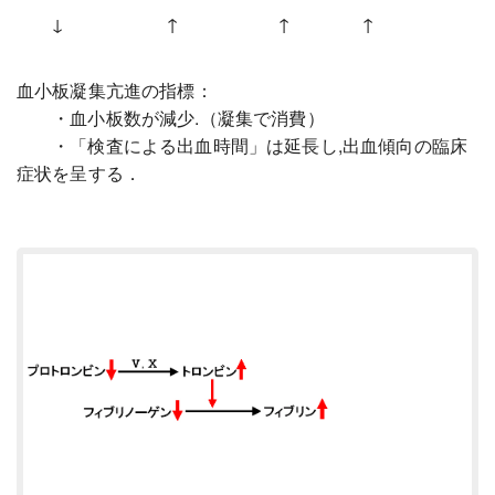
↓
↑
↑
↑
血小板凝集亢進の指標：
・血小板数が減少.（凝集で消費）
・「検査による出血時間」は延長し,出血傾向の臨床
症状を呈する．