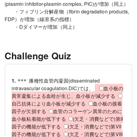
(plasmin inhibitor-plasmin complex, PIC)が増加（同上）
・フィブリン分解産物（fibrin degradation products,
FDP）が増加（線溶系の指標）
・Dダイマーが増加（同上）
Challenge Quiz
1.
播種性血管内凝固(disseminated
intravascular coagulation.DIC)では、
血小板の
異常凝集による血栓が生じ、血小板が減少する
自己抗体により血小板が減少する
血小板の接着
因子が欠損する
血管のコラーゲン異常のために
血小板粘着能が低下する
(欠乏・消費などで)第II
因子の機能が低下する
(欠乏・消費などで)第VII
因子の機能が低下する
(欠乏・消費などで)第VIII