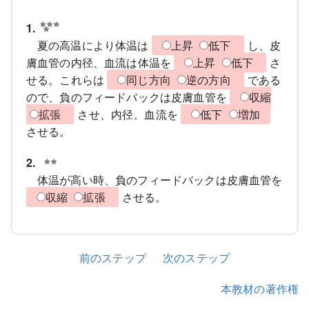
1.
夏の高温により体温は
上昇
低下
し、皮
膚血管の内径、血流は体温を
上昇
低下
さ
せる。これらは
同じ方向
逆の方向
である
ので、負のフィードバックは皮膚血管を
収縮
拡張
させ、内径、血流を
低下
増加
させる。
2.
体温が高い時、負のフィードバックは皮膚血管を
収縮
拡張
させる。
前のステップ
次のステップ
本教材の著作権