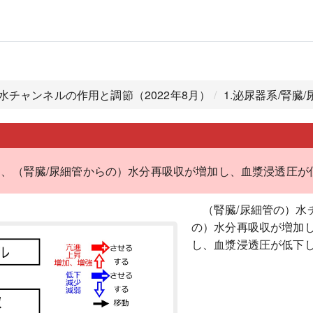
／水チャンネルの作用と調節（2022年8月）
1.泌尿器系/腎臓
と、（腎臓/尿細管からの）水分再吸収が増加し、血漿浸透圧が
（腎臓/尿細管の）水
の）水分再吸収が増加
し、血漿浸透圧が低下