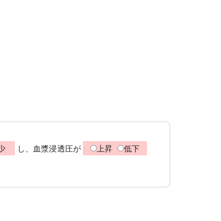
少
し、血漿浸透圧が
上昇
低下