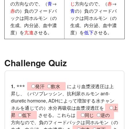
の方向なので、（
青
→
じ
方向なので、（
赤
→
赤
の）負のフィードバ
青
の）負のフィードバ
ックは同ホルモン（の
ックは同ホルモン（の
生成、内分泌、血中濃
生成、内分泌、血中濃
度）を
亢進
させる。
度）を
低下
させる。
Challenge Quiz
1.
発汗
飲水
により血漿浸透圧は上
昇し、（バソプレッシン、抗利尿ホルモン anti-
diuretic hormone, ADHによって増加する水チャン
ネルを通じての）水分再吸収は血漿浸透圧を
上
昇
低下
させる。これらは
同じ
逆の
方向なので、負のフィードバックは同ホルモン（の