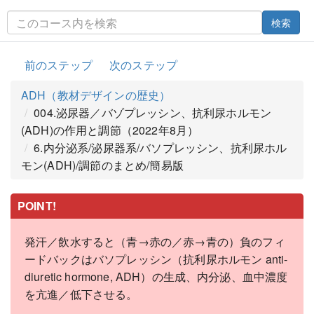
検索
前のステップ
次のステップ
ADH（教材デザインの歴史）
004.泌尿器／バゾプレッシン、抗利尿ホルモン
(ADH)の作用と調節（2022年8月）
6.内分泌系/泌尿器系/バソプレッシン、抗利尿ホル
モン(ADH)/調節のまとめ/簡易版
POINT!
発汗／飲水すると（青→赤の／赤→青の）負のフィ
ードバックはバソプレッシン（抗利尿ホルモン anti-
diuretic hormone, ADH）の生成、内分泌、血中濃度
を亢進／低下させる。