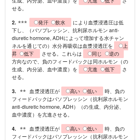
生成、内分泌、血中濃度）を
亢進
低下
さ
せる。
2.
発汗
飲水
により血漿浸透圧は低
下し、（バソプレッシン、抗利尿ホルモン anti-
diuretic hormone, ADHによって増加する水チャン
ネルを通じての）水分再吸収は血漿浸透圧を
上
昇
低下
させる。これらは
同じ
逆の
方向なので、負のフィードバックは同ホルモン（の
生成、内分泌、血中濃度）を
亢進
低下
さ
せる。
3.
血漿浸透圧が
高い
低い
時、負の
フィードバックはバソプレッシン（抗利尿ホルモン
anti-diuretic hormone, ADH）（の生成、内分泌、
血中濃度）を亢進させる。
4.
血漿浸透圧が
高い
低い
時、負の
フィードバックはバソプレッシン（抗利尿ホルモン